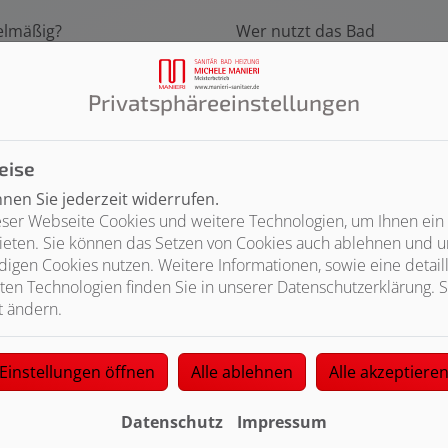
elmäßig?
Wer nutzt das Bad
Eigennutzung
Vermietung
Privatsphäre­einstellungen
eise
en Sie jederzeit widerrufen.
ser Webseite Cookies und weitere Technologien, um Ihnen ein
Breite des Raumes (m)
Höhe
ieten. Sie können das Setzen von Cookies auch ablehnen und un
igen Cookies nutzen. Weitere Informationen, sowie eine detaill
ten Technologien finden Sie in unserer Datenschutzerklärung. S
t ändern.
 ausgeben (Euro)?
Wann möchten Sie mit dem 
Einstellungen öffnen
Alle ablehnen
Alle akzeptiere
Datenschutz
Impressum