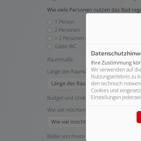
Wie viele Personen nutzen das Bad reg
1 Person
2 Personen
> 2 Personen (Familienbad)
Gäste WC
Datenschutzhinw
Raummaße
Ihre Zustimmung könn
Wir verwenden auf die
Länge des Raumes (m)*
Nutzungserlebnis zu b
den technisch notwend
Cookies und eingesetz
Einstellungen jederzei
Budget und Umbauzeitraum
Wie viel möchten Sie für Ihr Traumbad ca.
Bilder von Ihrem Projekt