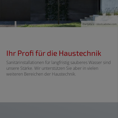
©artjafara - stock.adobe.com
Ihr Profi für die Haustechnik
Sanitärinstallationen für langfristig sauberes Wasser sind
unsere Stärke. Wir unterstützen Sie aber in vielen
weiteren Bereichen der Haustechnik.