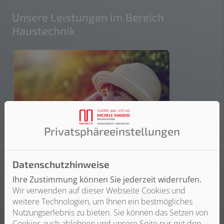
Unsere Leistungen im Bereich
Haustechnik
Privatsphäre­einstellungen
Datenschutzhinweise
Wasser / Trinkwasser
Ihre Zustimmung können Sie jederzeit widerrufen.
Sie wollen sicher sein, dass Ihr
Wir verwenden auf dieser Webseite Cookies und
Trinkwasser immer sauber ist oder
weitere Technologien, um Ihnen ein bestmögliches
möchten Ihren Wasserverbrauch
Nutzungserlebnis zu bieten. Sie können das Setzen von
optimieren? Dann sprechen Sie
Cookies auch ablehnen und unsere Seite nur mit den