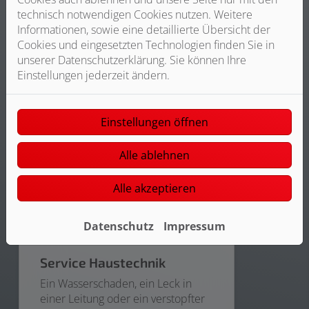
mit Michele Manieri .
technisch notwendigen Cookies nutzen. Weitere
Informationen, sowie eine detaillierte Übersicht der
Weiterlesen
Cookies und eingesetzten Technologien finden Sie in
unserer Datenschutzerklärung. Sie können Ihre
Einstellungen jederzeit ändern.
Einstellungen öffnen
Alle ablehnen
Alle akzeptieren
Datenschutz
Impressum
Service Haustechnik
Ein Wasserschaden, ein Leck in
einer Leitung oder ein verstopfter