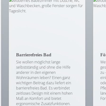
Barrierefreies Bad
Fö
Sie wollen möglichst lange
Wen
selbstständig und ohne die Hilfe
ges
anderer in den eigenen
zu 
Wohnräumen leben? Einen ganz
ein
wichtigen Beitrag dazu liefert ein
ode
barrierefreies Bad. Es verbindet
Pfl
zeitloses Design mit einem hohen
län
Maß an Komfort und bietet
Fö
ergonomische Zusatzfunktionen.