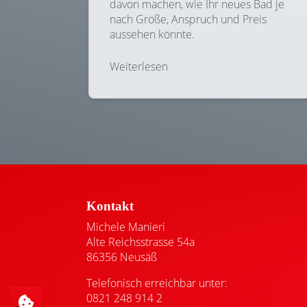
davon machen, wie Ihr neues Bad je
nach Größe, Anspruch und Preis
aussehen könnte.
Weiterlesen
Footer - Kontaktdaten und Öffnungszeiten
Kontakt
Michele Manieri
Alte Reichsstrasse 54a
86356 Neusäß
Telefonisch erreichbar unter:
0821 248 914 2